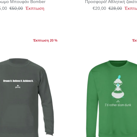
ρωμο Μπουφάν Bomber
Προσφορά! Αθλητική ζακέτ
5,00
€50,00
Έκπτωση
€20,00
€28,00
Έκπτ
Έκπτωση 20 %
Έκ