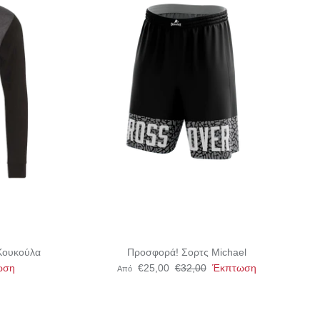
Κουκούλα
Προσφορά! Σορτς Michael
ωση
€25,00
€32,00
Έκπτωση
Από