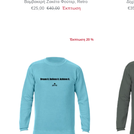
Βαμβακερή Ζακέτα Φούτερ, Retro
Δίχ
€25,00
€40,00
Έκπτωση
€3
Έκπτωση 20 %