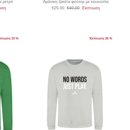
α ρετρό
Αμάνικη ζακέτα φούτερ με κουκούλα
ωση
€25,00
€40,00
Έκπτωση
πτωση 33 %
Έκπτωση 26 %