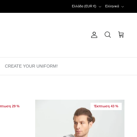
Νόμισμα
Γλώσσα
Ελλάδα (EUR €)
Ελληνικά
λογαριασμός
Αναζήτηση
Καλάθι
CREATE YOUR UNIFORM!
πτωση 29 %
Έκπτωση 43 %