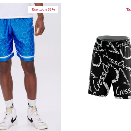
Έκπτωση 38 %
Έκ