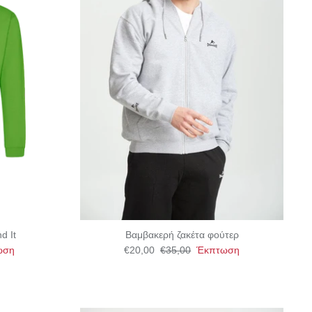
d It
Βαμβακερή ζακέτα φούτερ
ωση
€20,00
€35,00
Έκπτωση