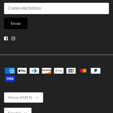
Enviar
Moneda
Grecia (EUR €)
Idioma
Español