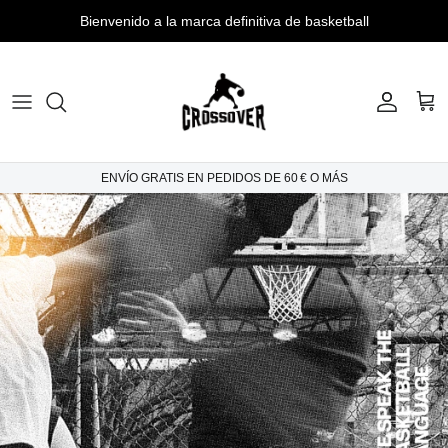
Ir
Bienvenido a la marca definitiva de basketball
al
contenido
TANK TOPS
CASUAL HOODIES
CAMISETAS DE USO DIARIO
PREMIUM HOODIES
ENVÍO GRATIS EN PEDIDOS DE 60 € O MÁS
CAMISETAS OVERSIZE
3D PATCH HOODIES
CAMISETAS OVERSIZE LISAS
FULL ZIP HOODIES
TECH BERMUDAS
SWEATSHIRTS
TECH LINE BERMUDAS
SWEATPANTS
COMBO BERMUDAS
MEN WINTER JACKETS
MVP BERMUDAS